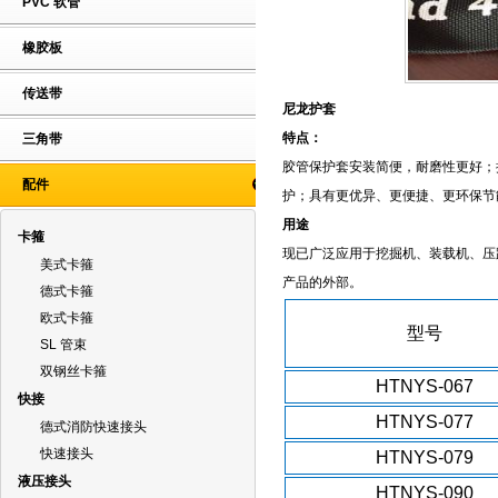
PVC 软管
橡胶板
传送带
尼龙护套
特点：
三角带
胶管保护套安装简便，耐磨性更好；
配件
护；具有更优异、更便捷、更环保节
用途
卡箍
现已广泛应用于挖掘机、装载机、压
美式卡箍
产品的外部。
德式卡箍
欧式卡箍
型号
SL 管束
双钢丝卡箍
HTNYS-067
快接
HTNYS-077
德式消防快速接头
快速接头
HTNYS-079
液压接头
HTNYS-090