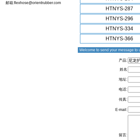
邮箱:flexhose@orientrubber.com
HTNYS-287
HTNYS-296
HTNYS-334
HTNYS-366
Welcome to send your message to 
产品:
姓名
地址:
电话:
传真:
E-mail:
留言: