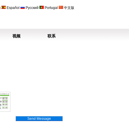
h
Español
Русский
Portugal
中文版
视频
联系
Send Message