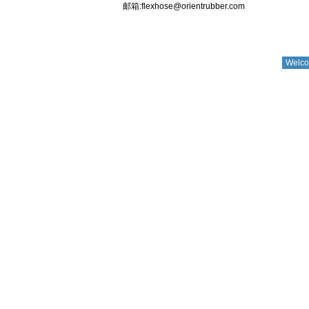
邮箱:flexhose@orientrubber.com
Welco