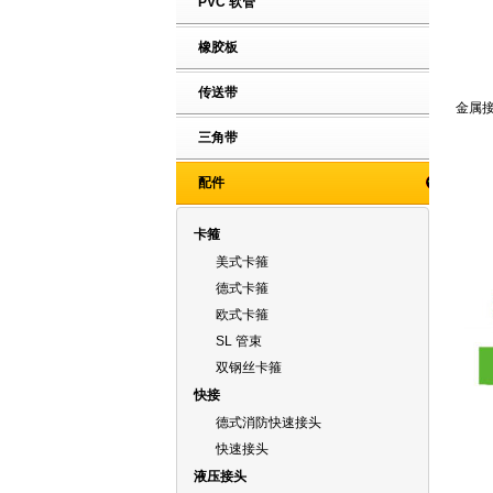
PVC 软管
橡胶板
传送带
金属
三角带
配件
卡箍
美式卡箍
德式卡箍
欧式卡箍
SL 管束
双钢丝卡箍
快接
德式消防快速接头
快速接头
液压接头