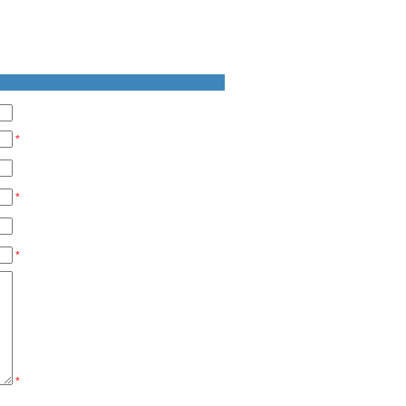
*
*
*
*