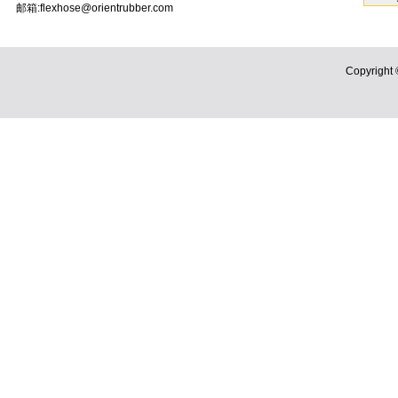
邮箱:flexhose@orientrubber.com
Copyri