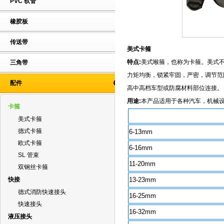
PVC 软管
橡胶板
传送带
美式卡箍
特点:
美式喉箍，也称为卡箍。美式
三角带
力矩均衡，锁紧牢固，严密，调节范
配件
高中高档车型或防腐材
用途:
本产品适用于各种汽车，机械
卡箍
美式卡箍
德式卡箍
6-13mm
欧式卡箍
6-16mm
SL 管束
11-20mm
双钢丝卡箍
快接
13-23mm
德式消防快速接头
16-25mm
快速接头
16-32mm
液压接头