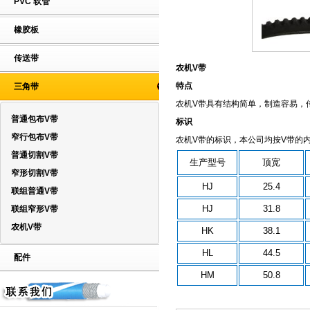
PVC 软管
橡胶板
传送带
农机V带
特点
三角带
农机V带具有结构简单，制造容易，
普通包布V带
标识
窄行包布V带
农机V带的标识，本公司均按V带的
普通切割V带
生产型号
顶宽
窄形切割V带
HJ
25.4
联组普通V带
HJ
31.8
联组窄形V带
农机V带
HK
38.1
HL
44.5
配件
HM
50.8