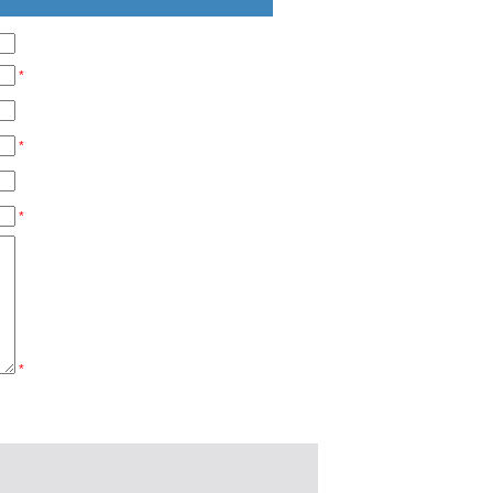
*
*
*
*