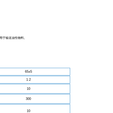
用于输送油性物料。
65±5
1.2
10
300
10