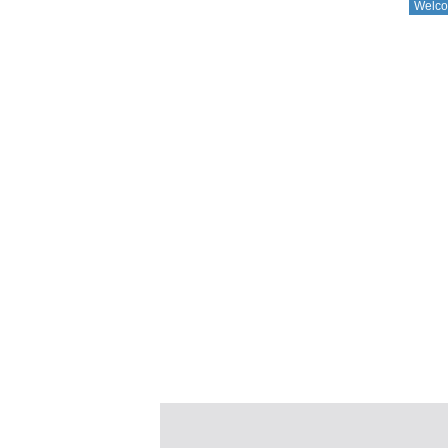
Welco