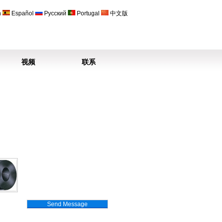
h
Español
Русский
Portugal
中文版
视频
联系
Send Message