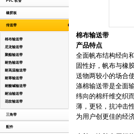
PVC 软管
橡胶板
传送带
棉布输送带
棉布输送带
产品特点
尼龙输送带
全面帆布结构经向
聚酯输送带
耐热输送带
固性好，帆布与橡
耐高温输送带
送物两较小的场合
耐寒输送带
涤棉输送带是全面
耐酸碱输送带
耐油输送带
纬向的棉纤维交织
花纹输送带
薄，更轻，抗冲击
三角带
为用户创更佳的经
配件