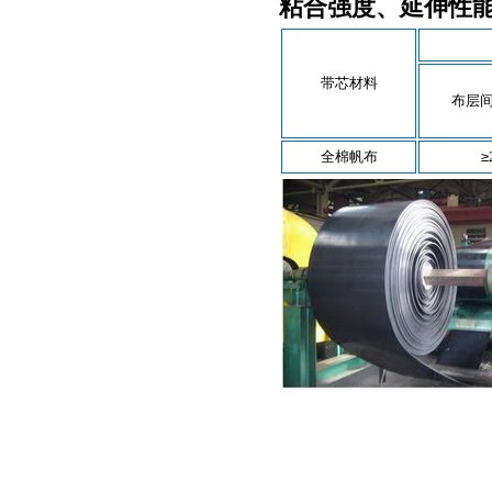
粘合强度、延伸性
带芯材料
布层间
全棉帆布
≥