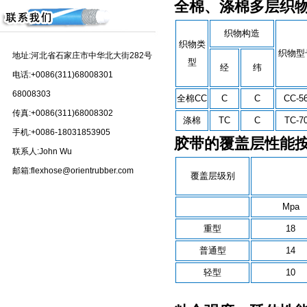
全棉、涤棉多层织
织物构造
织物类
织物型
地址:河北省石家庄市中华北大街282号
型
经
纬
电话:+0086(311)68008301
68008303
全棉CC
C
C
CC-5
传真:+0086(311)68008302
涤棉
TC
C
TC-7
手机:+0086-18031853905
胶带的覆盖层性能
联系人:John Wu
邮箱:flexhose@orientrubber.com
覆盖层级别
Mpa
重型
18
普通型
14
轻型
10