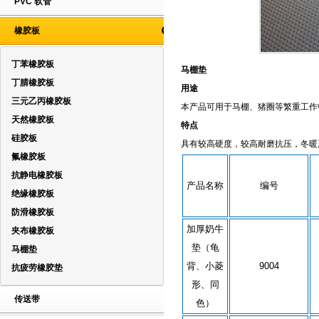
PVC 软管
橡胶板
丁苯橡胶板
马棚垫
丁腈橡胶板
用途
三元乙丙橡胶板
本产品可用于马棚、猪圈等繁重工
天然橡胶板
特点
硅胶板
具有较高硬度，较高耐磨抗压，冬暖
氟橡胶板
抗静电橡胶板
产品名称
编号
绝缘橡胶板
防滑橡胶板
加厚奶牛
夹布橡胶板
垫（龟
马棚垫
背、小菱
9004
抗疲劳橡胶垫
形、同
传送带
色）