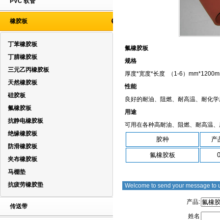
PVC 软管
橡胶板
丁苯橡胶板
氟橡胶板
丁腈橡胶板
规格
三元乙丙橡胶板
厚度*宽度*长度 （1-6）mm*1200m
天然橡胶板
性能
硅胶板
良好的耐油、阻燃、耐高温、耐化学
氟橡胶板
用途
抗静电橡胶板
可用在各种高耐油、阻燃、耐高温、
绝缘橡胶板
胶种
产
防滑橡胶板
氟橡胶板
夹布橡胶板
马棚垫
抗疲劳橡胶垫
Welcome to send your message to 
产品:
传送带
姓名