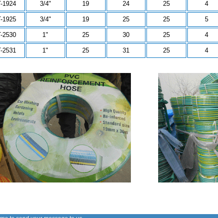
-1924
3/4"
19
24
25
4
-1925
3/4"
19
25
25
5
-2530
1"
25
30
25
4
-2531
1"
25
31
25
4