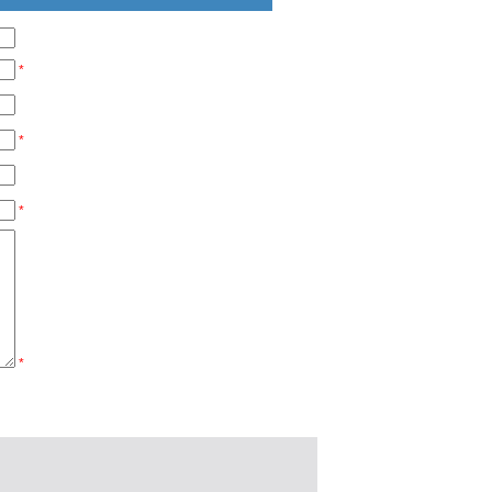
*
*
*
*