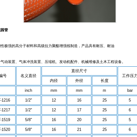
花园管
韧性极强的高分子材料和高级拉力聚酯增强线制造，产品具有耐压、耐油
于气动装置、气体冲洗装置、压缩机、发动机配件、机械维修及土木工程设备。
直径尺寸
编号
名义直径
工作压
内径
外径
长度
inch
mm
mm
m
bar
-1216
1/2"
12
16
25
5
-1217
1/2"
12
17
25
6
-1519
5/8"
16
20
25
5
-1520
5/8"
16
21
25
6