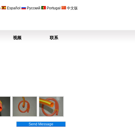
h
Español
Русский
Portugal
中文版
视频
联系
Send Message