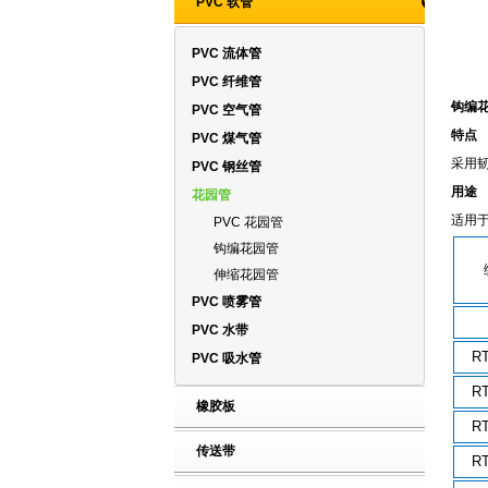
PVC 软管
PVC 流体管
PVC 纤维管
钩编
PVC 空气管
特点
PVC 煤气管
采用
PVC 钢丝管
用途
花园管
适用
PVC 花园管
钩编花园管
伸缩花园管
PVC 喷雾管
PVC 水带
RT
PVC 吸水管
RT
橡胶板
RT
传送带
RT