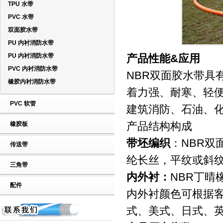
TPU 水带
PVC 水带
双面胶水带
PU 内衬消防水带
PU 内衬消防水带
产品性能&应用
PVC 内衬消防水带
NBR双面胶水带具
橡胶内衬消防水带
着力强、耐寒、轻
PVC 软管
建筑消防、石油、
产品结构构成
橡胶板
带坯编织
：NBR
传送带
纶长丝，平纹或
三角带
内外衬：
NBR丁
配件
内外衬颜色可根据
式、美式、日式