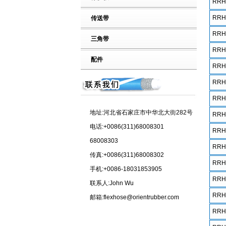
RRH
RRH
传送带
RRH
三角带
RRH
配件
RRH
RRH
RRH
地址:河北省石家庄市中华北大街282号
RRH
电话:+0086(311)68008301
RRH
68008303
RRH
传真:+0086(311)68008302
RRH
手机:+0086-18031853905
RRH
联系人:John Wu
RRH
邮箱:flexhose@orientrubber.com
RRH