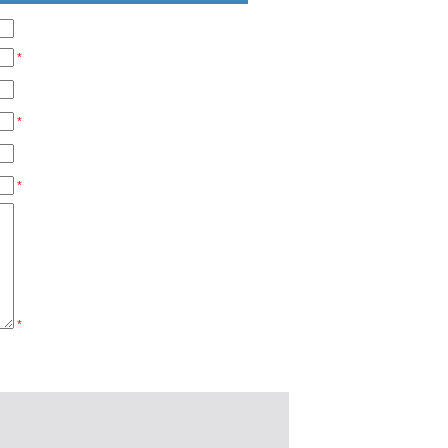
*
*
*
*