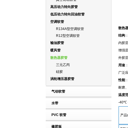
高压动力转向胶管
低压动力转向回油软管
空调软管
散热
R134A型空调软管
结构
R12型空调软管
输油胶管
内胶层
暖风管
增强
散热器胶管
外胶
三元乙丙
用途
硅胶
广泛
涡轮增压器胶管
性能
耐磨
气动软管
温度
-40℃ 
水带
PVC 软管
产品
橡胶板