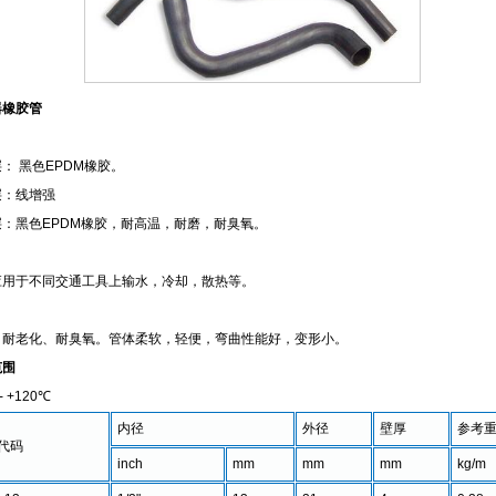
器橡胶管
：
： 黑色EPDM橡胶。
层：线增强
层：黑色EPDM橡胶，耐高温，耐磨，耐臭氧。
：
应用于不同交通工具上输水，冷却，散热等。
：
、耐老化、耐臭氧。管体柔软，轻便，弯曲性能好，变形小。
范围
- +120℃
内径
外径
壁厚
参考
代码
inch
mm
mm
mm
kg/m