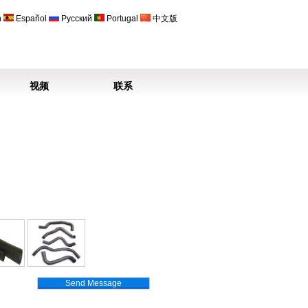
h
Español
Русский
Portugal
中文版
视频
联系
Send Message