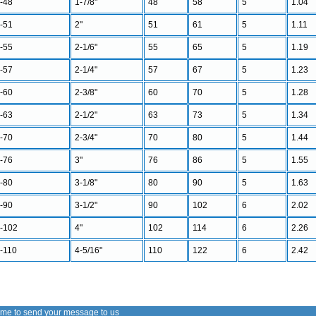
-48
1-7/8"
48
58
5
1.04
-51
2"
51
61
5
1.11
-55
2-1/6"
55
65
5
1.19
-57
2-1/4"
57
67
5
1.23
-60
2-3/8"
60
70
5
1.28
-63
2-1/2"
63
73
5
1.34
-70
2-3/4"
70
80
5
1.44
-76
3"
76
86
5
1.55
-80
3-1/8"
80
90
5
1.63
-90
3-1/2"
90
102
6
2.02
-102
4"
102
114
6
2.26
-110
4-5/16"
110
122
6
2.42
me to send your message to us