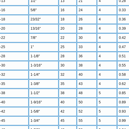
-13
1/2"
13
21
4
0.28
-16
5/8"
16
24
4
0.33
-18
23/32"
18
26
4
0.36
-20
13/16"
20
28
4
0.39
-22
7/8"
22
30
4
0.42
-25
1"
25
33
4
0.47
-28
1-1/8"
28
36
4
0.51
-30
1-3/16"
30
38
4
0.55
-32
1-1/4"
32
40
4
0.58
-35
1-3/8"
35
43
4
0.62
-38
1-1/2"
38
48
5
0.85
-40
1-9/16"
40
50
5
0.89
-42
1-5/8"
42
52
5
0.93
-45
1-3/4"
45
55
5
0.99