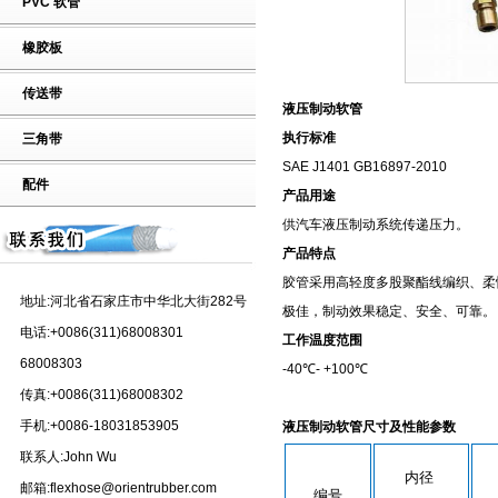
PVC 软管
橡胶板
传送带
液压制动软管
执行标准
三角带
SAE J1401 GB16897-2010
配件
产品用途
供汽车液压制动系统传递压力。
产品特点
胶管采用高轻度多股聚酯线编织、柔
地址:河北省石家庄市中华北大街282号
极佳，制动效果稳定、安全、可
电话:+0086(311)68008301
工作温度范围
68008303
-40℃- +100℃
传真:+0086(311)68008302
手机:+0086-18031853905
液压制动软管尺寸及性能参数
联系人:John Wu
内径
邮箱:flexhose@orientrubber.com
编号