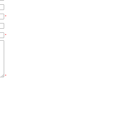
*
*
*