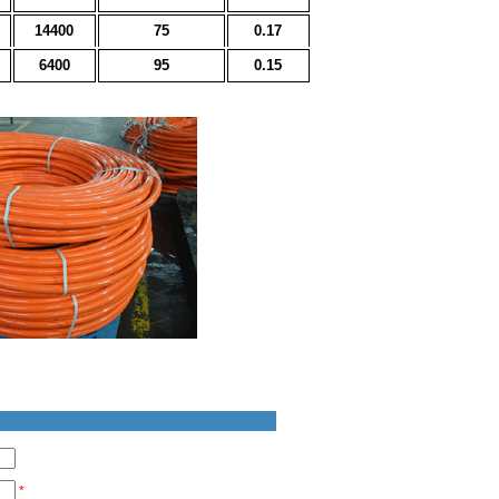
14400
75
0.17
6400
95
0.15
*