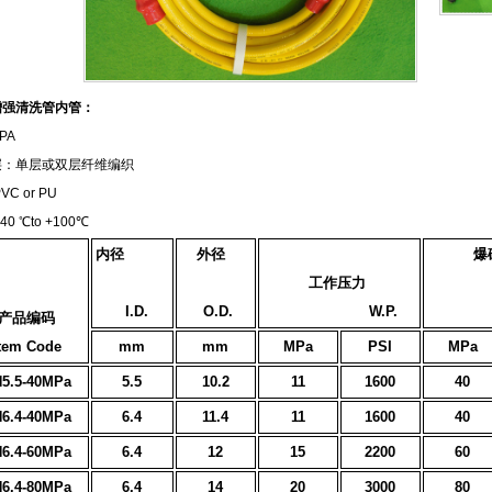
增强清洗管内管：
PE or PA
强层：单层或双层纤维编织
层:PVC or PU
40 ℃to +100℃
内径
外径
爆
工作压力
I.D.
O.D.
W.P.
产品编码
tem Code
mm
mm
MPa
PSI
MPa
5.5-40MPa
5.5
10.2
11
1600
40
6.4-40MPa
6.4
11.4
11
1600
40
6.4-60MPa
6.4
12
15
2200
60
6.4-80MPa
6.4
14
20
3000
80