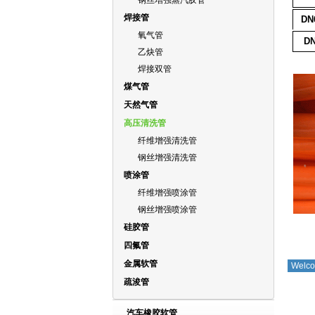
钢丝增强蒸汽胶管
焊接管
DN
氧气管
DN
乙炔管
焊接双管
煤气管
天然气管
高压清洗管
纤维增强清洗管
钢丝增强清洗管
喷涂管
纤维增强喷涂管
钢丝增强喷涂管
硅胶管
四氟管
金属软管
Welco
疏浚管
汽车橡胶软管