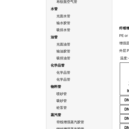
布纹面空气管
水管
光面水管
输水胶管
纤维
吸排水管
油管
增
光面油管
外
输油胶管
吸排油管
温度:-
化学品管
化学品管
化学品管
物料管
I
喷砂管
DN
吸砂管
砼泵管
DN
蒸汽管
DN
帘线增强蒸汽胶管
DN