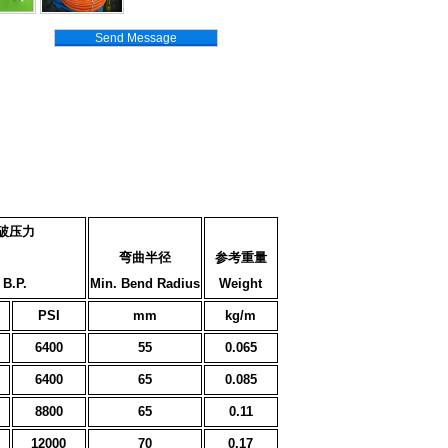
Send Message
破压力
弯曲半径
参考重量
B.P.
Min. Bend Radius
Weight
PSI
mm
kg/m
6400
55
0.065
6400
65
0.085
8800
65
0.11
12000
70
0.17