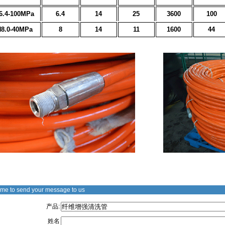
6.4-100MPa
6.4
14
25
3600
100
8.0-40MPa
8
14
11
1600
44
me to send your message to us
产品:
姓名