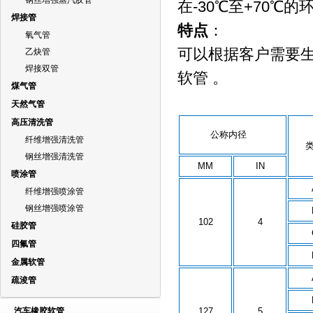
钢丝增强蒸汽胶管
在-30℃至+70
焊接管
特点
：
氧气管
可以根据客户需要
乙炔管
焊接双管
软管 。
煤气管
天然气管
高压清洗管
公称内径
纤维增强清洗管
钢丝增强清洗管
MM
IN
喷涂管
纤维增强喷涂管
钢丝增强喷涂管
102
4
硅胶管
四氟管
金属软管
疏浚管
汽车橡胶软管
127
5