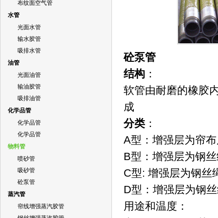
布纹面空气管
水管
光面水管
输水胶管
吸排水管
砼泵管
油管
结构
：
光面油管
输油胶管
软管由耐磨的橡胶
吸排油管
成
化学品管
分类
：
化学品管
化学品管
A型：增强层为
物料管
B型：增强层为钢
喷砂管
吸砂管
C型: 增强层为
砼泵管
D型：增强层为
蒸汽管
用途和温度：
帘线增强蒸汽胶管