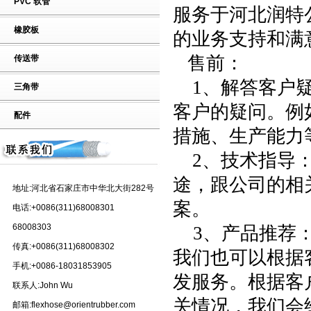
PVC 软管
服务于河北润特
橡胶板
的业务支持和满
售前：
传送带
1
、解答客户
三角带
客户的疑问。例
配件
措施、生产能力
2
、技术指导
途，跟公司的相
地址:河北省石家庄市中华北大街282号
案。
电话:+0086(311)68008301
68008303
3
、产品推荐
传真:+0086(311)68008302
我们也可以根据
手机:+0086-18031853905
发服务。根据客
联系人:John Wu
关情况，我们会
邮箱:flexhose@orientrubber.com