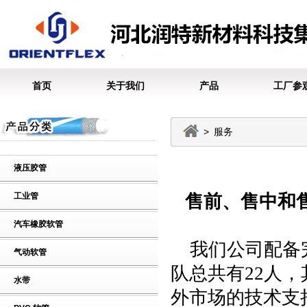
首页
关于我们
产品
工厂参
> 服务
液压胶管
工业管
售前、售中和
汽车橡胶软管
我们公司配备完
气动软管
队总共有
22
人，
水带
外市场的技术支